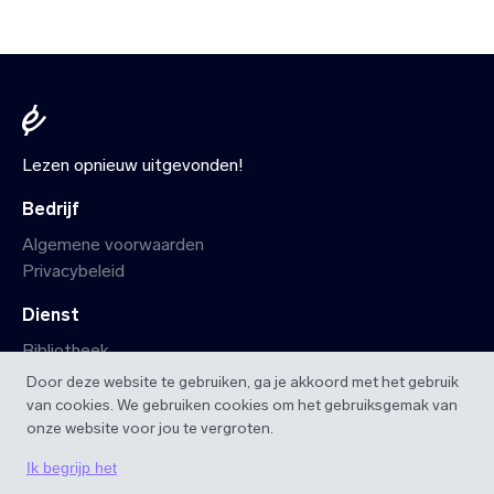
Lezen opnieuw uitgevonden!
Bedrijf
Algemene voorwaarden
Privacybeleid
Dienst
Bibliotheek
Startpagina
Door deze website te gebruiken, ga je akkoord met het gebruik
iOS app
van cookies. We gebruiken cookies om het gebruiksgemak van
Android app
onze website voor jou te vergroten.
Ik begrijp het