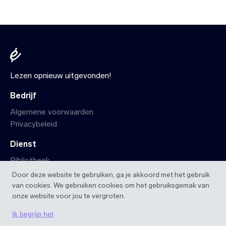
Lezen opnieuw uitgevonden!
Bedrijf
Algemene voorwaarden
Privacybeleid
Dienst
Bibliotheek
Startpagina
Door deze website te gebruiken, ga je akkoord met het gebruik
iOS app
van cookies. We gebruiken cookies om het gebruiksgemak van
Android app
onze website voor jou te vergroten.
Ik begrijp het